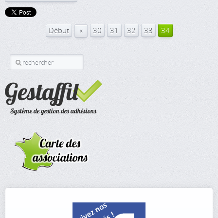
«
Début
30
31
32
33
34