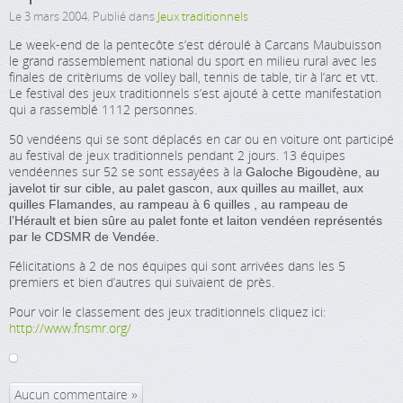
Le
3 mars 2004
. Publié dans
Jeux traditionnels
Le week-end de la pentecôte s’est déroulé à Carcans Maubuisson
le grand rassemblement national du sport en milieu rural avec les
finales de critèriums de volley ball, tennis de table, tir à l’arc et vtt.
Le festival des jeux traditionnels s’est ajouté à cette manifestation
qui a rassemblé 1112 personnes.
50 vendéens qui se sont déplacés en car ou en voiture ont participé
au festival de jeux traditionnels pendant 2 jours. 13 équipes
vendéennes sur 52 se sont essayées à la
Galoche Bigoudène, au
javelot tir sur cible, au palet gascon, aux quilles au maillet, aux
quilles Flamandes, au rampeau à 6 quilles , au rampeau de
l’Hérault et bien sûre au palet fonte et laiton vendéen représentés
par le CDSMR de Vendée.
Félicitations à 2 de nos équipes qui sont arrivées dans les 5
premiers et bien d’autres qui suivaient de près.
Pour voir le classement des jeux traditionnels cliquez ici:
http://www.fnsmr.org/
Aucun commentaire