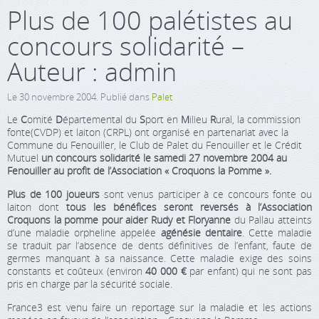
Plus de 100 palétistes au
concours solidarité –
Auteur : admin
Le
30 novembre 2004
. Publié dans
Palet
Le
C
omité
D
épartemental du
S
port en
M
ilieu
R
ural, la commission
fonte(CVDP) et laiton (CRPL) ont organisé en partenariat avec la
Commune du Fenouiller, le Club de Palet du Fenouiller et le Crédit
Mutuel
un concours solidarité le samedi 27 novembre 2004 au
Fenouiller au profit de l’Association « Croquons la Pomme ».
Plus de 100 joueurs
sont venus participer à ce concours fonte ou
laiton dont
tous les bénéfices seront reversés à l’Association
Croquons la pomme pour aider Rudy et Floryanne
du Pallau atteints
d’une maladie orpheline appelée
agénésie dentaire
. Cette maladie
se traduit par l’absence de dents définitives de l’enfant, faute de
germes manquant à sa naissance. Cette maladie exige des soins
constants et coûteux (environ
40 000 €
par enfant) qui ne sont pas
pris en charge par la sécurité sociale.
France3 est venu faire un reportage sur la maladie et les actions