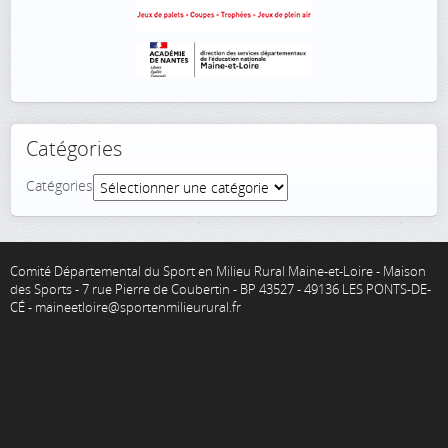
Catégories
Catégories
Comité Départemental du Sport en Milieu Rural Maine-et-Loire - Maison
des Sports - 7 rue Pierre de Coubertin - BP 43527 - 49136 LES PONTS-DE-
CÉ - maineetloire@sportenmilieurural.fr