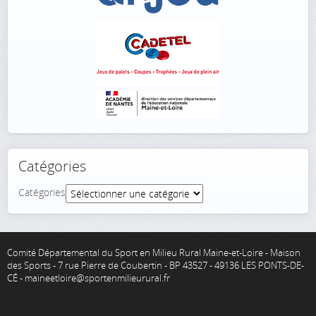
Catégories
Catégories
Comité Départemental du Sport en Milieu Rural Maine-et-Loire - Maison
des Sports - 7 rue Pierre de Coubertin - BP 43527 - 49136 LES PONTS-DE-
CÉ - maineetloire@sportenmilieurural.fr