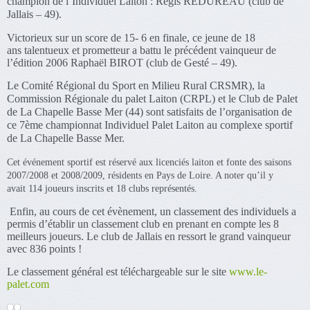
champion de l’Individuel Laiton : Régis REDUREAU (club de
Jallais – 49).
Victorieux sur un score de 15- 6 en finale, ce jeune de 18
ans talentueux et prometteur a battu le précédent vainqueur de
l’édition 2006 Raphaël BIROT (club de Gesté – 49).
Le Comité Régional du Sport en Milieu Rural CRSMR), la
Commission Régionale du palet Laiton (CRPL) et le Club de Palet
de La Chapelle Basse Mer (44) sont satisfaits de l’organisation de
ce 7ème championnat Individuel Palet Laiton au complexe sportif
de La Chapelle Basse Mer.
Cet événement sportif est réservé aux licenciés laiton et fonte des saisons
2007/2008 et 2008/2009, résidents en Pays de Loire. A noter qu’il y
avait 114 joueurs inscrits et 18 clubs représentés.
Enfin, au cours de cet évènement, un classement des individuels a
permis d’établir un classement club en prenant en compte les
8
meilleurs joueurs. Le club de Jallais en ressort le grand vainqueur
avec 836 points !
Le classement général est téléchargeable sur le site
www.le-
palet.com