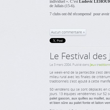
individuel ». C’est
Ludovic LEHOU
de Jallais (15-6).
7 clubs ont été récompensé pour avoir 
Aucun commentaire
Le Festival des 
Le
3 mars 2004
. Publié dans
Jeux tradition
Le week-end de la pentecôte s’est dér
milieu rural avec les finales de critèriums
traditionnels s’est ajouté à cette mani
50 vendéens qui se sont déplacés en car
jours. 13 équipes vendéennes sur 52 s
palet gascon, aux quilles au maillet, 
et bien sûre au palet fonte et laiton