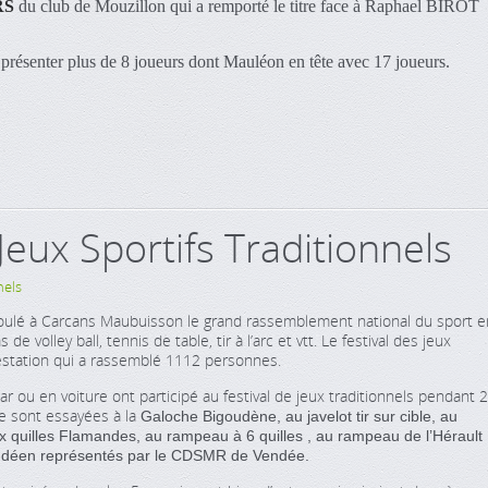
RS
du club de Mouzillon qui a remporté le titre face à Raphael BIROT
présenter plus de 8 joueurs dont Mauléon en tête avec 17 joueurs.
Jeux Sportifs Traditionnels
nels
oulé à Carcans Maubuisson le grand rassemblement national du sport e
 de volley ball, tennis de table, tir à l’arc et vtt. Le festival des jeux
festation qui a rassemblé 1112 personnes.
 ou en voiture ont participé au festival de jeux traditionnels pendant 2
e sont essayées à la
Galoche Bigoudène, au javelot tir sur cible, au
aux quilles Flamandes, au rampeau à 6 quilles , au rampeau de l’Hérault
 vendéen représentés par le CDSMR de Vendée.