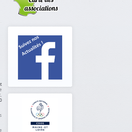
t
e
,
0
s
e