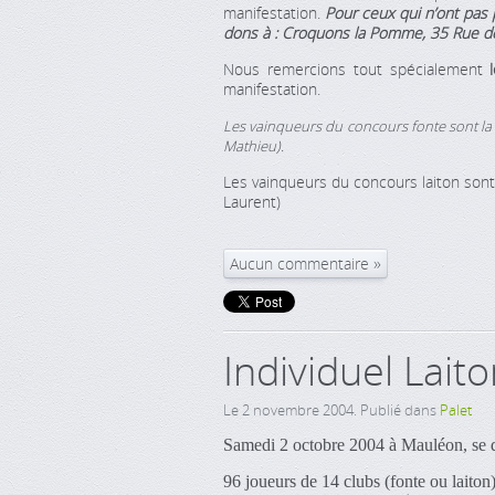
manifestation.
Pour ceux qui n’ont pas p
dons à : Croquons la Pomme, 35 Rue d
Nous remercions tout spécialement
manifestation.
Les vainqueurs du concours fonte sont la 
Mathieu).
Les vainqueurs du concours laiton sont
Laurent)
Aucun commentaire
Individuel Lait
Le
2 novembre 2004
. Publié dans
Palet
Samedi 2 octobre 2004 à Mauléon, se dis
96 joueurs de 14 clubs (fonte ou laiton)