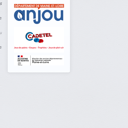
s
e
au
e