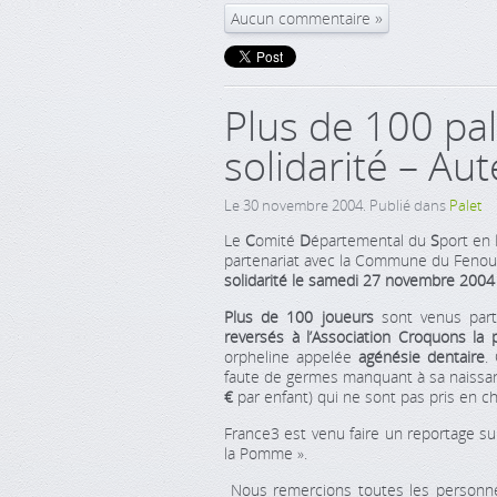
Aucun commentaire
Plus de 100 pa
solidarité – Au
Le
30 novembre 2004
. Publié dans
Palet
Le
C
omité
D
épartemental du
S
port en
partenariat avec la Commune du Fenouill
solidarité le samedi 27 novembre 2004 
Plus de 100 joueurs
sont venus part
reversés à l’Association Croquons la
orpheline appelée
agénésie dentaire
.
faute de germes manquant à sa naissan
€
par enfant) qui ne sont pas pris en ch
France3 est venu faire un reportage su
la Pomme ».
Nous remercions toutes les personnes