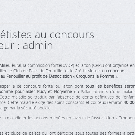
létistes au concours
teur : admin
M
ilieu
R
ural, la commission fonte(CVDP) et laiton (CRPL) ont organisé en
er, le Club de Palet du Fenouiller et le Crédit Mutuel
un concours
au Fenouiller au profit de l’Association « Croquons la Pomme ».
iciper à ce concours fonte ou laiton dont
tous les bénéfices seron
 pomme pour aider Rudy et Floryanne
du Pallau atteints d’une maladi
 Cette maladie se traduit par l’absence de dents définitives de l’enfant
ce. Cette maladie exige des soins constants et coûteux (environ
40 00
arge par la sécurité sociale.
r la maladie et les actions menées en faveur de l’association « Croquon
 et clubs de palets qui ont participé sous toutes ses formes à cett