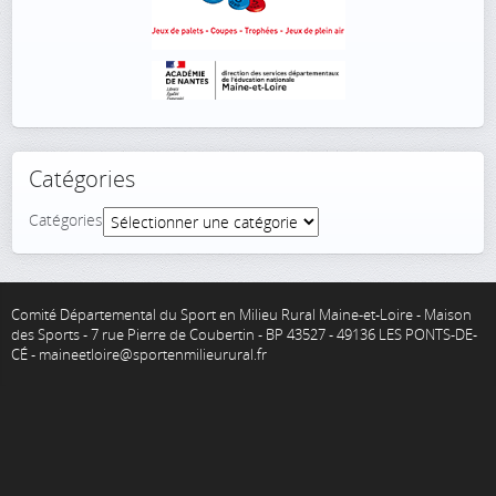
Catégories
Catégories
Comité Départemental du Sport en Milieu Rural Maine-et-Loire - Maison
des Sports - 7 rue Pierre de Coubertin - BP 43527 - 49136 LES PONTS-DE-
CÉ - maineetloire@sportenmilieurural.fr