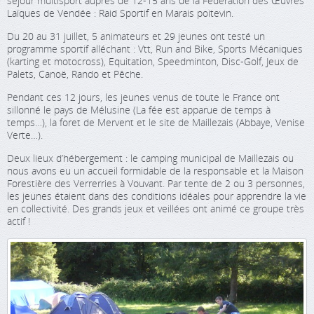
séjour multisport auprès de 12-15 ans de la Fédération des Œuvres
Laïques de Vendée : Raid Sportif en Marais poitevin.
Du 20 au 31 juillet, 5 animateurs et 29 jeunes ont testé un
programme sportif alléchant : Vtt, Run and Bike, Sports Mécaniques
(karting et motocross), Equitation, Speedminton, Disc-Golf, Jeux de
Palets, Canoë, Rando et Pêche.
Pendant ces 12 jours, les jeunes venus de toute le France ont
sillonné le pays de Mélusine (La fée est apparue de temps à
temps…), la foret de Mervent et le site de Maillezais (Abbaye, Venise
Verte…).
Deux lieux d’hébergement : le camping municipal de Maillezais ou
nous avons eu un accueil formidable de la responsable et la Maison
Forestière des Verrerries à Vouvant. Par tente de 2 ou 3 personnes,
les jeunes étaient dans des conditions idéales pour apprendre la vie
en collectivité. Des grands jeux et veillées ont animé ce groupe très
actif !