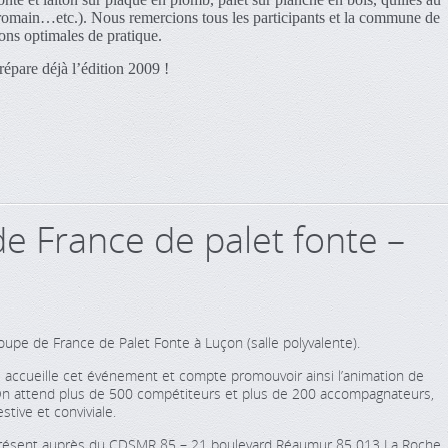
let romain…etc.). Nous remercions tous les participants et la commune de
ons optimales de pratique.
épare déjà l’édition 2009 !
 France de palet fonte –
oupe de France de Palet Fonte à Luçon (salle polyvalente).
qui accueille cet événement et compte promouvoir ainsi l’animation de
te.On attend plus de 500 compétiteurs et plus de 200 accompagnateurs,
tive et conviviale.
à présent auprès du CDSMR 85 – 21 boulevard Réaumur 85 013 La Roche