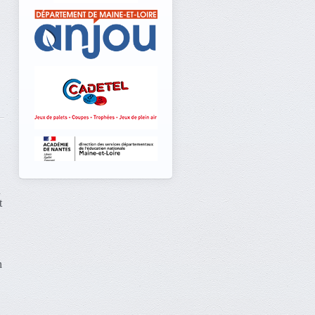
n
t
n