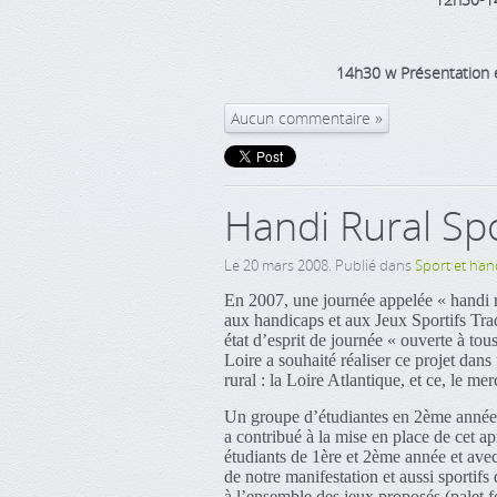
14h30
w
Présentation e
Aucun commentaire
Handi Rural Sp
Le
20 mars 2008
. Publié dans
Sport et han
En 2007, une journée appelée « handi ru
aux handicaps et aux Jeux Sportifs Tradi
état d’esprit de journée « ouverte à to
Loire a souhaité réaliser ce projet da
rural : la Loire Atlantique, et ce, le me
Un groupe d’étudiantes en 2ème année 
a contribué à la mise en place de cet ap
étudiants de 1ère et 2ème année et av
de notre manifestation et aussi sportifs
à l’ensemble des jeux proposés (palet fo