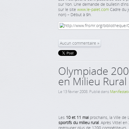
sur Yon. Une demande de bulletin d’insc
sur le site
www.le-palet.com
Cadre du je
non) – Début à 9h.
Aucun commentaire
Olympiade 200
en Milieu Rural
Le
13 février 2008
. Publié dans
Manifestat
Les
10 et 11 mai
prochains, la Ville de 
sportifs du milieu rural
. Après Vittel e
regrouper plus de 1200 compétiteurs.