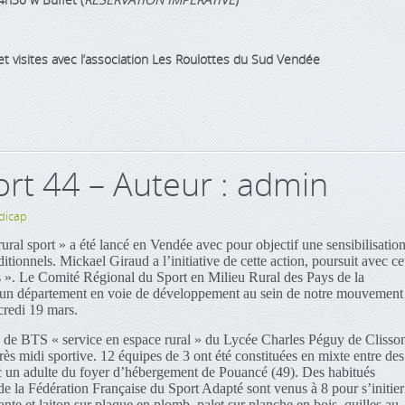
t visites avec l’association Les Roulottes du Sud Vendée
ort 44 – Auteur : admin
dicap
ral sport » a été lancé en Vendée avec pour objectif une sensibilisatio
tionnels. Mickael Giraud a l’initiative de cette action, poursuit avec ce
us ». Le Comité Régional du Sport en Milieu Rural des Pays de la
ns un département en voie de développement au sein de notre mouvement
rcredi 19 mars.
de BTS « service en espace rural » du Lycée Charles Péguy de Clisso
rès midi sportive. 12 équipes de 3 ont été constituées en mixte entre des
ec un adulte du foyer d’hébergement de Pouancé (49). Des habitués
 de la Fédération Française du Sport Adapté sont venus à 8 pour s’initier
nte et laiton sur plaque en plomb, palet sur planche en bois, quilles au