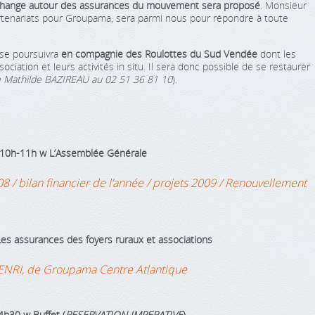
échange autour des assurances du mouvement sera proposé
. Monsieur
rtenariats pour Groupama, sera parmi nous pour répondre à toute
 se poursuivra
en compagnie des Roulottes du Sud Vendée
dont les
iation et leurs activités in situ. Il sera donc possible de se restaurer
 Mathilde BAZIREAU au 02 51 36 81 10
).
10h-11h
w
L’Assemblée Générale
 / bilan financier de l’année / projets 2009 / Renouvellement
es assurances des foyers ruraux et associations
HENRI, de Groupama Centre Atlantique
14h30
w
Buffet
(
RESERVATION IMPERATIVE
)