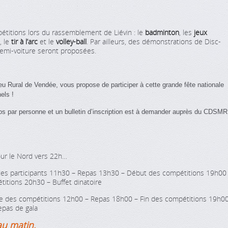
étitions lors du rassemblement de Liévin : le
badminton
, les
jeux
, le
tir à l’arc
et le
volley-ball
. Par ailleurs, des démonstrations de Disc-
demi-voiture seront proposées.
ieu Rural de Vendée, vous
propose de participer à cette grande fête nationale
nels !
ros par personne et un bulletin d’inscription est à demander auprès du CDSMR
ur le Nord vers 22h…
 des participants 11h30 – Repas 13h30 – Début des compétitions 19h00
titions 20h30 – Buffet dinatoire
e des compétitions 12h00 – Repas 18h00 – Fin des compétitions 19h0
pas de gala
au matin.